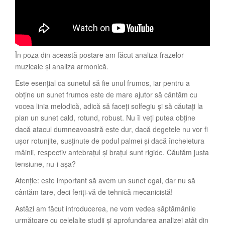
În poza din această postare am făcut analiza frazelor
muzicale și analiza armonică.
Este esențial ca sunetul să fie unul frumos, iar pentru a
obține un sunet frumos este de mare ajutor să cântăm cu
vocea linia melodică, adică să faceți solfegiu și să căutați la
pian un sunet cald, rotund, robust. Nu îl veți putea obține
dacă atacul dumneavoastră este dur, dacă degetele nu vor fi
ușor rotunjite, susținute de podul palmei și dacă încheietura
mâinii, respectiv antebrațul și brațul sunt rigide. Căutăm justa
tensiune, nu-i așa?
Atenție: este important să avem un sunet egal, dar nu să
cântăm tare, deci feriți-vă de tehnică mecanicistă!
Astăzi am făcut introducerea, ne vom vedea săptămânile
următoare cu celelalte studii și aprofundarea analizei atât din