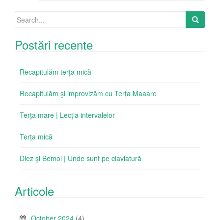
Search
for:
Postări recente
Recapitulăm terța mică
Recapitulăm şi improvizăm cu Terța Maaare
Terța mare | Lecția intervalelor
Terța mică
Diez şi Bemol | Unde sunt pe claviatură
Articole
October 2024
(4)