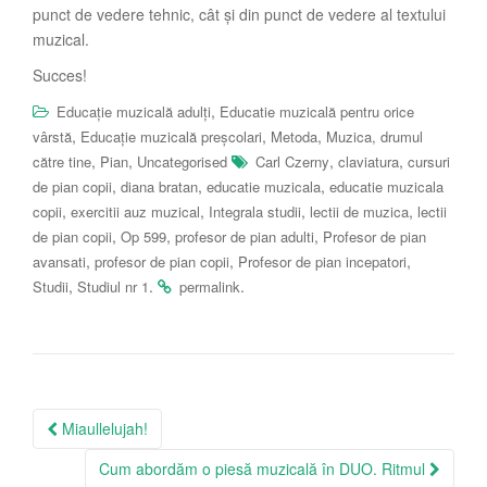
punct de vedere tehnic, cât și din punct de vedere al textului
muzical.
Succes!
,
Educație muzicală adulți
Educatie muzicală pentru orice
,
,
,
vârstă
Educație muzicală preșcolari
Metoda
Muzica, drumul
,
,
,
,
către tine
Pian
Uncategorised
Carl Czerny
claviatura
cursuri
,
,
,
de pian copii
diana bratan
educatie muzicala
educatie muzicala
,
,
,
,
copii
exercitii auz muzical
Integrala studii
lectii de muzica
lectii
,
,
,
de pian copii
Op 599
profesor de pian adulti
Profesor de pian
,
,
,
avansati
profesor de pian copii
Profesor de pian incepatori
,
.
.
Studii
Studiul nr 1
permalink
Post
Miaullelujah!
navigation
Cum abordăm o piesă muzicală în DUO. Ritmul