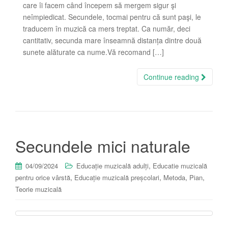
care îi facem când începem să mergem sigur şi
neîmpiedicat. Secundele, tocmai pentru că sunt paşi, le
traducem în muzică ca mers treptat. Ca număr, deci
cantitativ, secunda mare înseamnă distanța dintre două
sunete alăturate ca nume.Vă recomand […]
Continue reading
Secundele mici naturale
,
04/09/2024
Educație muzicală adulți
Educatie muzicală
,
,
,
,
pentru orice vârstă
Educație muzicală preșcolari
Metoda
Pian
Teorie muzicală