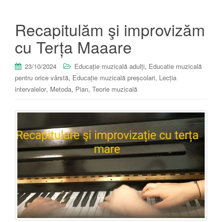
Recapitulăm şi improvizăm
cu Terța Maaare
,
23/10/2024
Educație muzicală adulți
Educatie muzicală
,
,
pentru orice vârstă
Educație muzicală preșcolari
Lecția
,
,
,
intervalelor
Metoda
Pian
Teorie muzicală