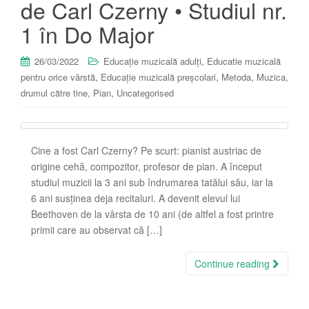
de Carl Czerny • Studiul nr.
1 în Do Major
,
26/03/2022
Educație muzicală adulți
Educatie muzicală
,
,
,
pentru orice vârstă
Educație muzicală preșcolari
Metoda
Muzica,
,
,
drumul către tine
Pian
Uncategorised
Cine a fost Carl Czerny? Pe scurt: pianist austriac de
origine cehă, compozitor, profesor de pian. A început
studiul muzicii la 3 ani sub îndrumarea tatălui său, iar la
6 ani susținea deja recitaluri. A devenit elevul lui
Beethoven de la vârsta de 10 ani (de altfel a fost printre
primii care au observat că […]
Continue reading