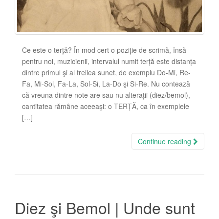
Ce este o terță? În mod cert o poziție de scrimă, însă
pentru noi, muzicienii, intervalul numit terță este distanța
dintre primul şi al treilea sunet, de exemplu Do-Mi, Re-
Fa, Mi-Sol, Fa-La, Sol-Si, La-Do şi Si-Re. Nu contează
că vreuna dintre note are sau nu alterații (diez/bemol),
cantitatea rămâne aceeaşi: o TERȚĂ, ca în exemplele
[…]
Continue reading
Diez şi Bemol | Unde sunt