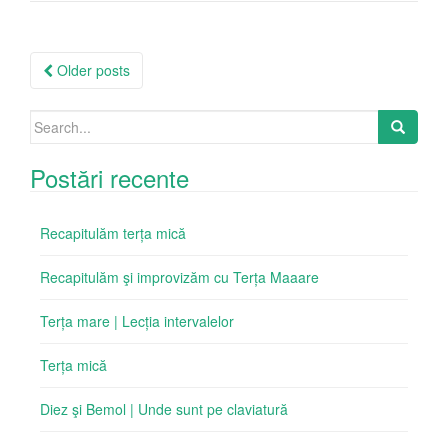
Posts
Older posts
navigation
Search
for:
Postări recente
Recapitulăm terța mică
Recapitulăm şi improvizăm cu Terța Maaare
Terța mare | Lecția intervalelor
Terța mică
Diez şi Bemol | Unde sunt pe claviatură