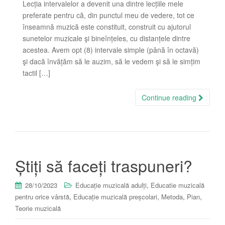
Lecția intervalelor a devenit una dintre lecțiile mele
preferate pentru că, din punctul meu de vedere, tot ce
înseamnă muzică este constituit, construit cu ajutorul
sunetelor muzicale şi bineînțeles, cu distanțele dintre
acestea. Avem opt (8) intervale simple (până în octavă)
şi dacă învățăm să le auzim, să le vedem şi să le simțim
tactil […]
Continue reading
Știți să faceți traspuneri?
,
28/10/2023
Educație muzicală adulți
Educatie muzicală
,
,
,
,
pentru orice vârstă
Educație muzicală preșcolari
Metoda
Pian
Teorie muzicală