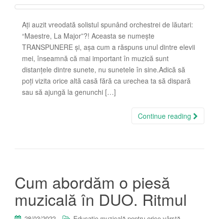
Ați auzit vreodată solistul spunând orchestrei de lăutari:
“Maestre, La Major”?! Aceasta se numește
TRANSPUNERE și, așa cum a răspuns unul dintre elevii
mei, înseamnă că mai important în muzică sunt
distanțele dintre sunete, nu sunetele în sine.Adică să
poți vizita orice altă casă fără ca urechea ta să dispară
sau să ajungă la genunchi […]
Continue reading
Cum abordăm o piesă
muzicală în DUO. Ritmul
,
28/03/2022
Educatie muzicală pentru orice vârstă