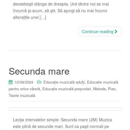
deosebeşti stânga de dreapta. Unii dintre noi se mai
încurcă şi-acum, să ştii. Să ajungi să nu mai încurci
alterațiile unei […]
Continue reading
Secunda mare
,
12/09/2024
Educație muzicală adulți
Educatie muzicală
,
,
,
,
pentru orice vârstă
Educație muzicală preșcolari
Metoda
Pian
Teorie muzicală
Lecția intervalelor simple: Secunda mare (2M) Muzica
este plină de secunde mari. Sunt ca paşii normali pe