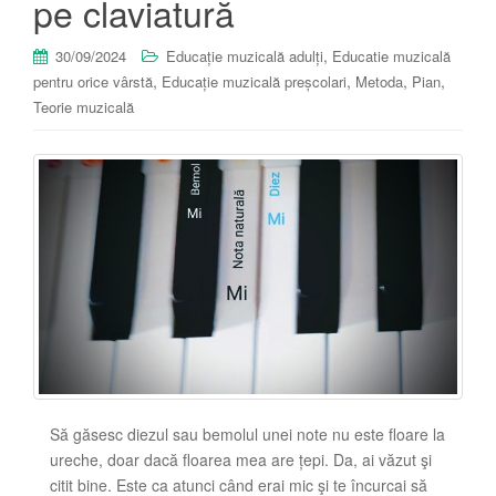
pe claviatură
,
30/09/2024
Educație muzicală adulți
Educatie muzicală
,
,
,
,
pentru orice vârstă
Educație muzicală preșcolari
Metoda
Pian
Teorie muzicală
Să găsesc diezul sau bemolul unei note nu este floare la
ureche, doar dacă floarea mea are țepi. Da, ai văzut şi
citit bine. Este ca atunci când erai mic şi te încurcai să