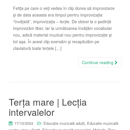
Fetița pe care o veți vedea în clip dorea să improvizeze
şi de data aceasta era timpul pentru improvizația
“învățată”, improvizația – lecție. De obicei la o şedință
improvizăm liber, iar la următoarea învățăm vocabular
nou, adică material muzical nou pentru improvizație şi
tot aşa. În acest clip exersăm şi recapitulăm pe
claviatură toate terțele […]
Continue reading
Terța mare | Lecția
intervalelor
,
17/10/2024
Educație muzicală adulți
Educatie muzicală
,
,
,
,
pentru orice vârstă
Educație muzicală preșcolari
Metoda
Pian