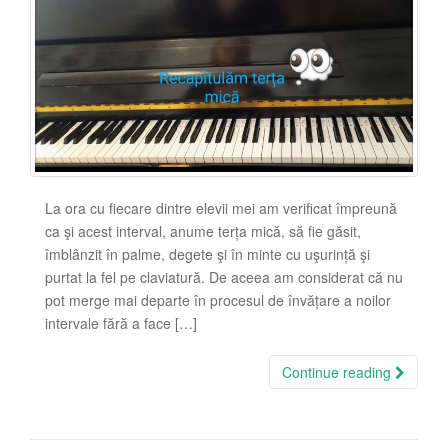
La ora cu fiecare dintre elevii mei am verificat împreună
ca şi acest interval, anume terța mică, să fie găsit,
îmblânzit în palme, degete şi în minte cu uşurință şi
purtat la fel pe claviatură. De aceea am considerat că nu
pot merge mai departe în procesul de învățare a noilor
intervale fără a face […]
Continue reading