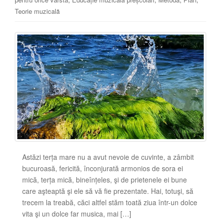
Teorie muzicală
Astăzi terța mare nu a avut nevoie de cuvinte, a zâmbit
bucuroasă, fericită, înconjurată armonios de sora ei
mică, terța mică, bineînțeles, şi de prietenele ei bune
care aşteaptă şi ele să vă fie prezentate. Hai, totuşi, să
trecem la treabă, căci altfel stăm toată ziua într-un dolce
vita şi un dolce far musica, mai […]