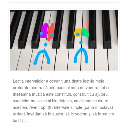
Lecția intervalelor a devenit una dintre lecțiile mele
preferate pentru că, din punctul meu de vedere, tot ce
înseamnă muzică este constituit, construit cu ajutorul
sunetelor muzicale şi bineînțeles, cu distanțele dintre
acestea. Avem opt (8) intervale simple (până în octavă)
şi dacă învățăm să le auzim, să le vedem şi să le simțim
tactil […]