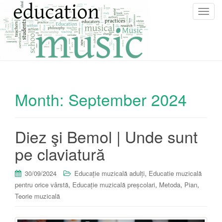
T
o
g
g
l
e
n
Month:
September 2024
a
v
i
g
Diez şi Bemol | Unde sunt
a
pe claviatură
t
i
o
,
30/09/2024
Educație muzicală adulți
Educatie muzicală
n
,
,
,
,
pentru orice vârstă
Educație muzicală preșcolari
Metoda
Pian
Teorie muzicală