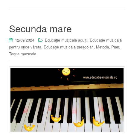
Secunda mare
,
12/09/2024
Educație muzicală adulți
Educatie muzicală
,
,
,
,
pentru orice vârstă
Educație muzicală preșcolari
Metoda
Pian
Teorie muzicală