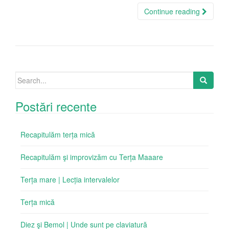
Continue reading
Search
for:
Postări recente
Recapitulăm terța mică
Recapitulăm şi improvizăm cu Terța Maaare
Terța mare | Lecția intervalelor
Terța mică
Diez şi Bemol | Unde sunt pe claviatură