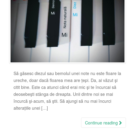
Să găsesc diezul sau bemolul unei note nu este floare la
ureche, doar dacă floarea mea are țepi. Da, ai văzut şi
citit bine. Este ca atunci când erai mic şi te încurcai să
deosebeşti stânga de dreapta. Unii dintre noi se mai
încurcă şi-acum, să ştii. Să ajungi să nu mai încurci
alterațiile unei […]
Continue reading