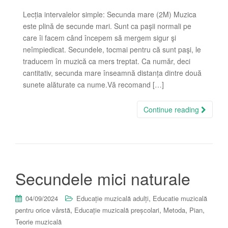
Lecția intervalelor simple: Secunda mare (2M) Muzica
este plină de secunde mari. Sunt ca paşii normali pe
care îi facem când începem să mergem sigur şi
neîmpiedicat. Secundele, tocmai pentru că sunt paşi, le
traducem în muzică ca mers treptat. Ca număr, deci
cantitativ, secunda mare înseamnă distanța dintre două
sunete alăturate ca nume.Vă recomand […]
Continue reading
Secundele mici naturale
,
04/09/2024
Educație muzicală adulți
Educatie muzicală
,
,
,
,
pentru orice vârstă
Educație muzicală preșcolari
Metoda
Pian
Teorie muzicală