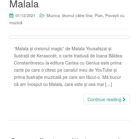
Malala
,
,
01/12/2021
Muzica, drumul către tine
Pian
Povești cu
muzică
“Malala și creionul magic” de Malala Yousafszai și
Ilustrații de Kerascoët, o carte tradusă de Ioana Bâldea
Constantinescu la editura Cartea cu Genius este prima
carte pe care o citesc pe canalul meu de YouTube și
prima ilustrație muzicală pe care am făcut-o. Mă bucur
că am început cu Malala, care este și cea mai […]
Continue reading