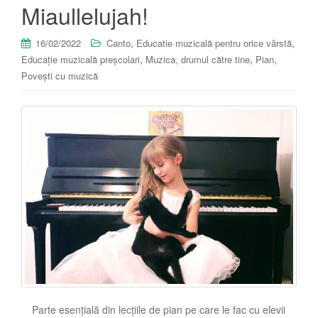
Miaullelujah!
,
,
16/02/2022
Canto
Educatie muzicală pentru orice vârstă
,
,
,
Educație muzicală preșcolari
Muzica, drumul către tine
Pian
Povești cu muzică
Parte esențială din lecțiile de pian pe care le fac cu elevii