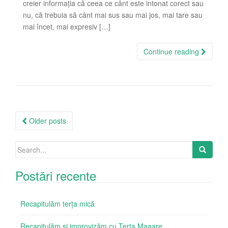
creier informația că ceea ce cânt este intonat corect sau
nu, că trebuia să cânt mai sus sau mai jos, mai tare sau
mai încet, mai expresiv […]
Continue reading
Posts
Older posts
navigation
Search
for:
Postări recente
Recapitulăm terța mică
Recapitulăm şi improvizăm cu Terța Maaare