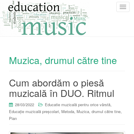
T
o
g
g
l
e
n
Muzica, drumul către tine
a
v
i
g
Cum abordăm o piesă
a
muzicală în DUO. Ritmul
t
i
o
,
28/03/2022
Educatie muzicală pentru orice vârstă
n
,
,
,
Educație muzicală preșcolari
Metoda
Muzica, drumul către tine
Pian