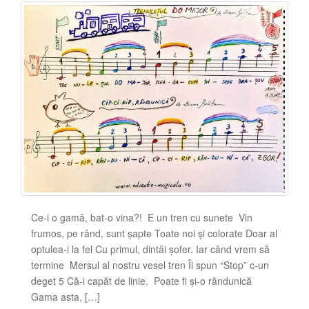
Ce-i o gamă, bat-o vina?! E un tren cu sunete Vin
frumos, pe rând, sunt șapte Toate noi și colorate Doar al
optulea-i la fel Cu primul, dintâi șofer. Iar când vrem să
termine Mersul al nostru vesel tren Îi spun “Stop” c-un
deget 5 Că-i capăt de linie. Poate fi și-o rândunică
Gama asta, […]