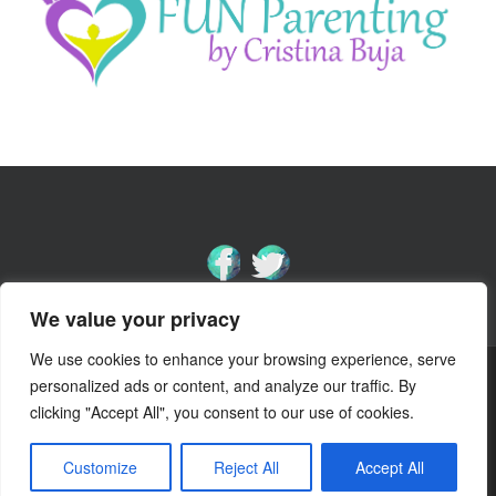
We value your privacy
We use cookies to enhance your browsing experience, serve
Pian
Canto
Educație muzicală preșcolari
personalized ads or content, and analyze our traffic. By
clicking "Accept All", you consent to our use of cookies.
Muzica, drumul către tine
Citate preferate
Contact
Customize
Reject All
Accept All
© 2016-2024 www.educatie-muzicala.ro Theme by
Colorlib
Powered
by
WordPress