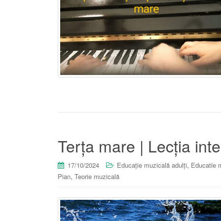
Terța mare | Lecția inte
,
17/10/2024
Educație muzicală adulți
Educatie m
,
Pian
Teorie muzicală