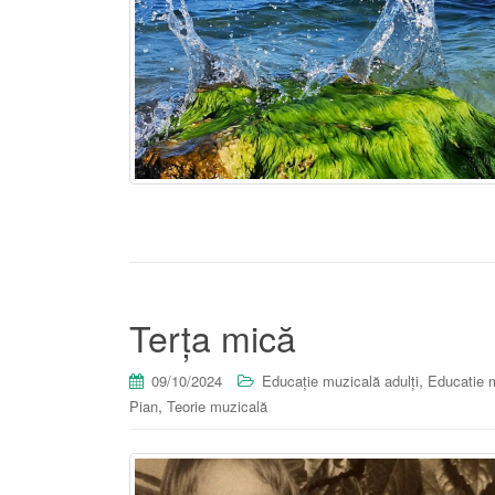
Terța mică
,
09/10/2024
Educație muzicală adulți
Educatie m
,
Pian
Teorie muzicală