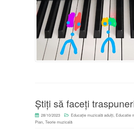
Știți să faceți traspuner
,
28/10/2023
Educație muzicală adulți
Educatie m
,
Pian
Teorie muzicală