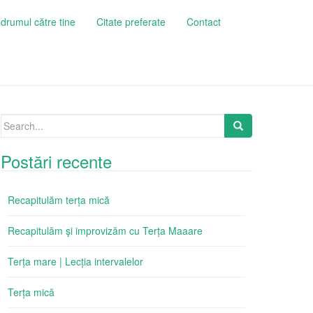
drumul către tine
Citate preferate
Contact
Search
for:
Postări recente
Recapitulăm terța mică
Recapitulăm şi improvizăm cu Terța Maaare
Terța mare | Lecția intervalelor
Terța mică