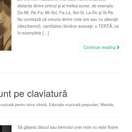
distanța dintre primul şi al treilea sunet, de exemplu
Do-Mi, Re-Fa, Mi-Sol, Fa-La, Sol-Si, La-Do şi Si-Re.
Nu contează că vreuna dintre note are sau nu alterații
(diez/bemol), cantitatea rămâne aceeaşi: o TERȚĂ, ca
în exemplele […]
Continue reading
nt pe claviatură
,
,
,
uzicală pentru orice vârstă
Educație muzicală preșcolari
Metoda
Să găsesc diezul sau bemolul unei note nu este floare