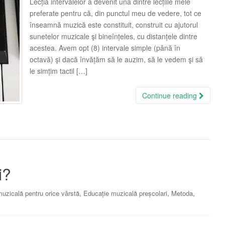
Lecția intervalelor a devenit una dintre lecțiile mele
preferate pentru că, din punctul meu de vedere, tot ce
înseamnă muzică este constituit, construit cu ajutorul
sunetelor muzicale şi bineînțeles, cu distanțele dintre
acestea. Avem opt (8) intervale simple (până în
octavă) şi dacă învățăm să le auzim, să le vedem şi să
le simțim tactil […]
Continue reading
i?
,
,
,
uzicală pentru orice vârstă
Educație muzicală preșcolari
Metoda