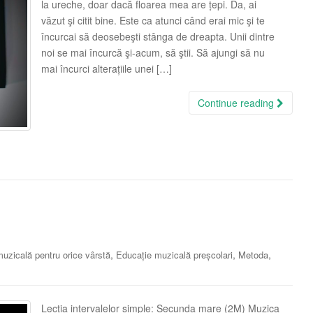
la ureche, doar dacă floarea mea are țepi. Da, ai
văzut şi citit bine. Este ca atunci când erai mic şi te
încurcai să deosebeşti stânga de dreapta. Unii dintre
noi se mai încurcă şi-acum, să ştii. Să ajungi să nu
mai încurci alterațiile unei […]
Continue reading
,
,
,
uzicală pentru orice vârstă
Educație muzicală preșcolari
Metoda
Lecția intervalelor simple: Secunda mare (2M) Muzica