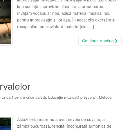
la o şedință improvizăm liber, iar la următoarea
învățăm vocabular nou, adică material muzical nou
pentru improvizație şi tot aşa. În acest clip exersăm şi
recapitulăm pe claviatură toate terțele […]
Continue reading
rvalelor
,
,
,
uzicală pentru orice vârstă
Educație muzicală preșcolari
Metoda
Astăzi terța mare nu a avut nevoie de cuvinte, a
zâmbit bucuroasă, fericită, înconjurată armonios de