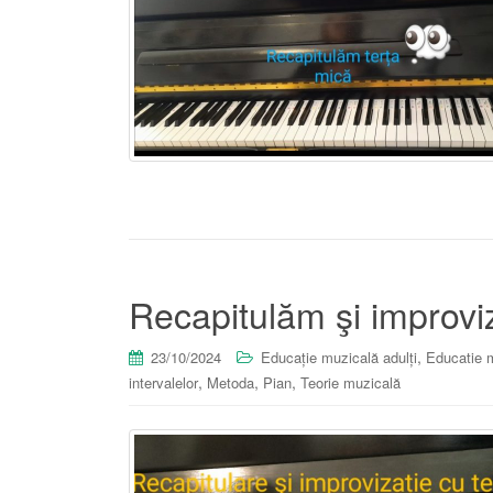
Recapitulăm şi improv
,
23/10/2024
Educație muzicală adulți
Educatie m
,
,
,
intervalelor
Metoda
Pian
Teorie muzicală