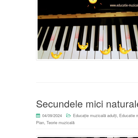
Secundele mici natural
,
04/09/2024
Educație muzicală adulți
Educatie m
,
Pian
Teorie muzicală