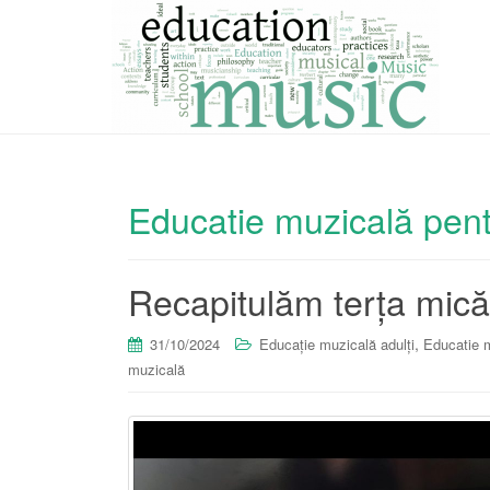
Educatie muzicală pent
Recapitulăm terța mică
,
31/10/2024
Educație muzicală adulți
Educatie m
muzicală