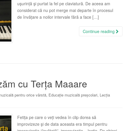
uşurință şi purtat la fel pe claviatură. De aceea am
considerat că nu pot merge mai departe în procesul
de învățare a noilor intervale fără a face […]
Continue reading
izăm cu Terța Maaare
,
,
uzicală pentru orice vârstă
Educație muzicală preșcolari
Lecția
Fetița pe care o veți vedea în clip dorea să
improvizeze şi de data aceasta era timpul pentru
improvizația “învățată”, improvizația – lecție. De obicei