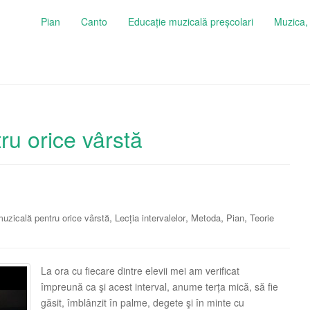
Pian
Canto
Educație muzicală preșcolari
Muzica, 
ru orice vârstă
,
,
,
,
uzicală pentru orice vârstă
Lecția intervalelor
Metoda
Pian
Teorie
La ora cu fiecare dintre elevii mei am verificat
împreună ca şi acest interval, anume terța mică, să fie
găsit, îmblânzit în palme, degete şi în minte cu