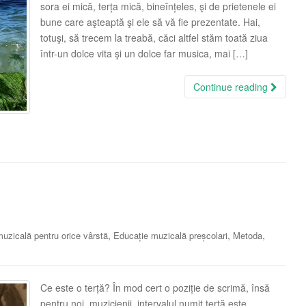
sora ei mică, terța mică, bineînțeles, şi de prietenele ei
bune care aşteaptă şi ele să vă fie prezentate. Hai,
totuşi, să trecem la treabă, căci altfel stăm toată ziua
într-un dolce vita şi un dolce far musica, mai […]
Continue reading
,
,
,
uzicală pentru orice vârstă
Educație muzicală preșcolari
Metoda
Ce este o terță? În mod cert o poziție de scrimă, însă
pentru noi, muzicienii, intervalul numit terță este