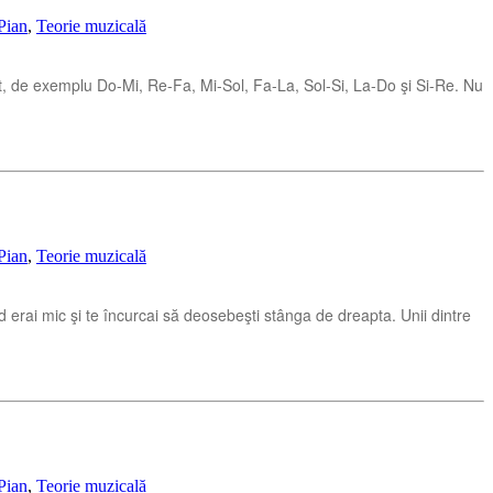
Pian
,
Teorie muzicală
unet, de exemplu Do-Mi, Re-Fa, Mi-Sol, Fa-La, Sol-Si, La-Do şi Si-Re. Nu
Pian
,
Teorie muzicală
d erai mic şi te încurcai să deosebeşti stânga de dreapta. Unii dintre
Pian
,
Teorie muzicală