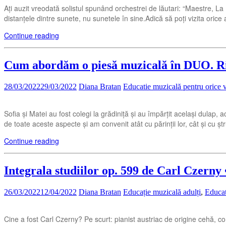
Ați auzit vreodată solistul spunând orchestrei de lăutari: “Maestre
distanțele dintre sunete, nu sunetele în sine.Adică să poți vizita oric
Continue reading
Cum abordăm o piesă muzicală în DUO. R
28/03/2022
29/03/2022
Diana Bratan
Educatie muzicală pentru orice v
Sofia și Matei au fost colegi la grădiniță și au împărțit același dulap, 
de toate aceste aspecte și am convenit atât cu părinții lor, cât și cu șt
Continue reading
Integrala studiilor op. 599 de Carl Czerny 
26/03/2022
12/04/2022
Diana Bratan
Educație muzicală adulți
,
Educat
Cine a fost Carl Czerny? Pe scurt: pianist austriac de origine cehă, com