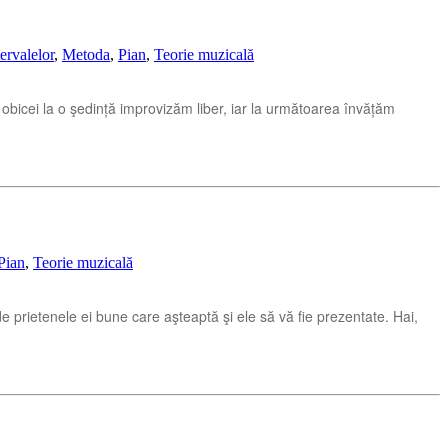
tervalelor
,
Metoda
,
Pian
,
Teorie muzicală
e obicei la o şedință improvizăm liber, iar la următoarea învățăm
Pian
,
Teorie muzicală
e prietenele ei bune care aşteaptă şi ele să vă fie prezentate. Hai,