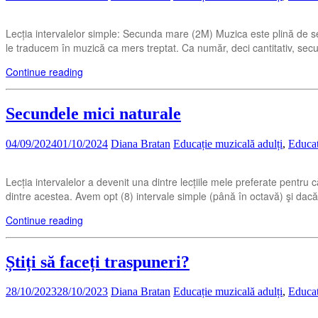
Lecția intervalelor simple: Secunda mare (2M) Muzica este plină de s
le traducem în muzică ca mers treptat. Ca număr, deci cantitativ, 
Continue reading
Secundele mici naturale
04/09/2024
01/10/2024
Diana Bratan
Educație muzicală adulți
,
Educat
Lecția intervalelor a devenit una dintre lecțiile mele preferate pentru
dintre acestea. Avem opt (8) intervale simple (până în octavă) şi dacă
Continue reading
Știți să faceți traspuneri?
28/10/2023
28/10/2023
Diana Bratan
Educație muzicală adulți
,
Educat