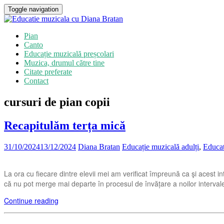
Toggle navigation
Pian
Canto
Educație muzicală preșcolari
Muzica, drumul către tine
Citate preferate
Contact
cursuri de pian copii
Recapitulăm terța mică
31/10/2024
13/12/2024
Diana Bratan
Educație muzicală adulți
,
Educat
La ora cu fiecare dintre elevii mei am verificat împreună ca şi acest in
că nu pot merge mai departe în procesul de învățare a noilor interval
Continue reading