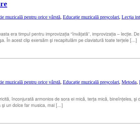
are
ie muzicală pentru orice vârstă
,
Educație muzicală preșcolari
,
Lecția in
asta era timpul pentru improvizația “învățată”, improvizația – lecție. D
a. În acest clip exersăm şi recapitulăm pe claviatură toate terțele […]
ie muzicală pentru orice vârstă
,
Educație muzicală preșcolari
,
Metoda
,
cită, înconjurată armonios de sora ei mică, terța mică, bineînțeles, şi d
ta şi un dolce far musica, mai […]