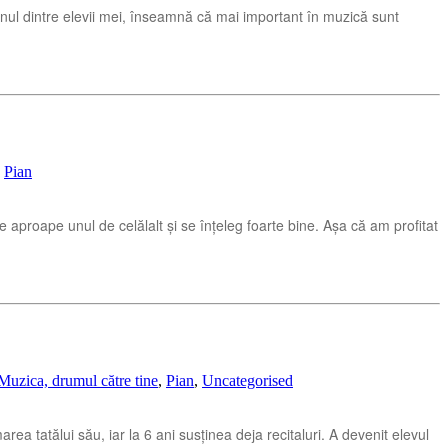
ul dintre elevii mei, înseamnă că mai important în muzică sunt
,
Pian
te aproape unul de celălalt și se înțeleg foarte bine. Așa că am profitat
Muzica, drumul către tine
,
Pian
,
Uncategorised
ea tatălui său, iar la 6 ani susținea deja recitaluri. A devenit elevul