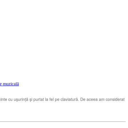
e muzicală
minte cu uşurință şi purtat la fel pe claviatură. De aceea am considerat