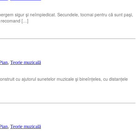
ergem sigur şi neîmpiedicat. Secundele, tocmai pentru că sunt paşi,
ă recomand […]
Pian
,
Teorie muzicală
nstruit cu ajutorul sunetelor muzicale şi bineînțeles, cu distanțele
Pian
,
Teorie muzicală