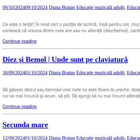
09/10/2024
09/10/2024
Diana Bratan
Educație muzicală adulți
,
Educat
Ce este o terță? În mod cert o poziție de scrimă, însă pentru noi, muzi
contează că vreuna dintre note are sau nu alterații (diez/bemol), ca
Continue reading
Diez şi Bemol | Unde sunt pe claviatură
30/09/2024
01/10/2024
Diana Bratan
Educație muzicală adulți
,
Educat
Să găsesc diezul sau bemolul unei note nu este floare la ureche, doar d
noi se mai încurcă şi-acum, să ştii. Să ajungi să nu mai încurci alterați
Continue reading
Secunda mare
12/09/2024
01/10/2024
Diana Bratan
Educație muzicală adulți
,
Educat