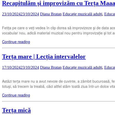
Recapitulăm şi improvizăm cu Terța Maa
23/10/2024
23/10/2024
Diana Bratan
Educație muzicală adulți
,
Educat
Fetița pe care o veți vedea în clip dorea să improvizeze şi de data ace
vocabular nou, adică material muzical nou pentru improvizație şi tot aş
Continue reading
Terța mare | Lecția intervalelor
17/10/2024
23/10/2024
Diana Bratan
Educație muzicală adulți
,
Educat
Astăzi terța mare nu a avut nevoie de cuvinte, a zâmbit bucuroasă, feri
totuşi, să trecem la treabă, căci altfel stăm toată ziua într-un dolce vi
Continue reading
Terța mică