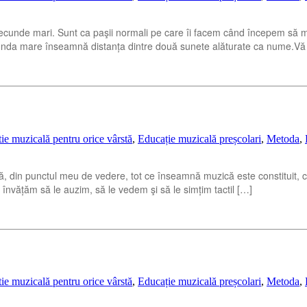
ecunde mari. Sunt ca paşii normali pe care îi facem când începem să m
secunda mare înseamnă distanța dintre două sunete alăturate ca nume.V
ie muzicală pentru orice vârstă
,
Educație muzicală preșcolari
,
Metoda
,
 că, din punctul meu de vedere, tot ce înseamnă muzică este constituit, co
 învățăm să le auzim, să le vedem şi să le simțim tactil […]
ie muzicală pentru orice vârstă
,
Educație muzicală preșcolari
,
Metoda
,