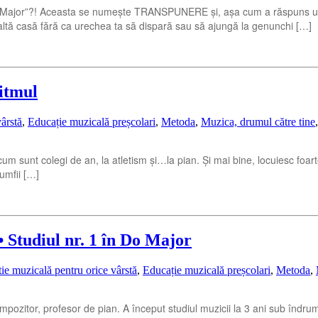
, La Major”?! Aceasta se numește TRANSPUNERE și, așa cum a răspuns un
e altă casă fără ca urechea ta să dispară sau să ajungă la genunchi […]
itmul
ârstă
,
Educație muzicală preșcolari
,
Metoda
,
Muzica, drumul către tine
acum sunt colegi de an, la atletism și…la pian. Și mai bine, locuiesc foar
rumfii […]
• Studiul nr. 1 în Do Major
ie muzicală pentru orice vârstă
,
Educație muzicală preșcolari
,
Metoda
,
pozitor, profesor de pian. A început studiul muzicii la 3 ani sub îndrumar