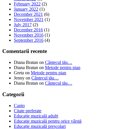
February 2022
(2)
January 2022
(1)
December 2021
(6)
November 2021
(1)
July 2017
(2)
December 2016
(1)
November 2016
(1)
September 2016
(4)
Comentarii recente
Diana Bratan
on
Cântecul tău…
Diana Bratan
on
Metode pentru pian
Greta
on
Metode pentru pian
Jenny
on
Cântecul tău…
Diana Bratan
on
Cântecul tău…
Categorii
Canto
Citate preferate
Educație muzicală adulți
Educatie muzicală pentru orice vârstă
Educație muzicală preșcolari