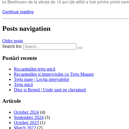
lui Beethoven de la vârsta de 10 ani (de altfel a fost printre primii ca
Continue reading
Posts navigation
Older posts
Search for:
Postări recente
Recapitulăm terța mică
Recapitulăm şi improvizăm cu Terța Maaare
Terța mare | Lecția intervalelor
Terța mică
Diez şi Bemol | Unde sunt pe claviatură
Articole
October 2024
(4)
September 2024
(3)
October 2023
(1)
March 2022
(2)