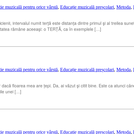
ie muzicală pentru orice vârstă
,
Educație muzicală preșcolari
,
Metoda
,
cienii, intervalul numit terță este distanța dintre primul şi al treilea s
ntitatea rămâne aceeaşi: o TERȚĂ, ca în exemplele […]
ie muzicală pentru orice vârstă
,
Educație muzicală preșcolari
,
Metoda
,
acă floarea mea are țepi. Da, ai văzut şi citit bine. Este ca atunci cân
ile unei […]
ie muzicală pentru orice vârstă
,
Educație muzicală preșcolari
,
Metoda
,