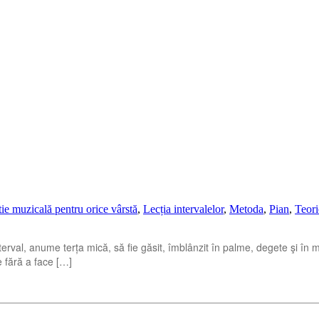
ie muzicală pentru orice vârstă
,
Lecția intervalelor
,
Metoda
,
Pian
,
Teori
terval, anume terța mică, să fie găsit, îmblânzit în palme, degete şi în 
e fără a face […]