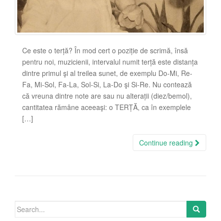
Ce este o terță? În mod cert o poziție de scrimă, însă
pentru noi, muzicienii, intervalul numit terță este distanța
dintre primul şi al treilea sunet, de exemplu Do-Mi, Re-
Fa, Mi-Sol, Fa-La, Sol-Si, La-Do şi Si-Re. Nu contează
că vreuna dintre note are sau nu alterații (diez/bemol),
cantitatea rămâne aceeaşi: o TERȚĂ, ca în exemplele
[…]
Continue reading
Search
for: