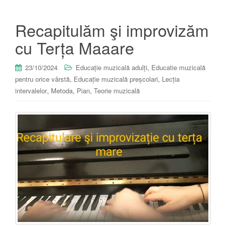
Recapitulăm şi improvizăm
cu Terța Maaare
,
23/10/2024
Educație muzicală adulți
Educatie muzicală
,
,
pentru orice vârstă
Educație muzicală preșcolari
Lecția
,
,
,
intervalelor
Metoda
Pian
Teorie muzicală