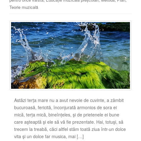
Teorie muzicală
Astăzi terța mare nu a avut nevoie de cuvinte, a zâmbit
bucuroasă, fericită, înconjurată armonios de sora ei
mică, terța mică, bineînțeles, şi de prietenele ei bune
care aşteaptă şi ele să vă fie prezentate. Hai, totuşi, să
trecem la treabă, căci altfel stăm toată ziua într-un dolce
vita şi un dolce far musica, mai […]