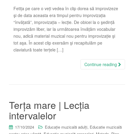
Fetița pe care o veți vedea în clip dorea să improvizeze
şi de data aceasta era timpul pentru improvizația
“învățată”, improvizația – lecție. De obicei la o şedință
improvizăm liber, iar la următoarea învățăm vocabular
nou, adică material muzical nou pentru improvizație şi
tot aşa. În acest clip exersăm şi recapitulăm pe
claviatură toate terțele […]
Continue reading
Terța mare | Lecția
intervalelor
,
17/10/2024
Educație muzicală adulți
Educatie muzicală
,
,
,
,
pentru orice vârstă
Educație muzicală preșcolari
Metoda
Pian