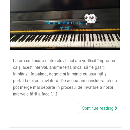
La ora cu fiecare dintre elevii mei am verificat împreună
ca şi acest interval, anume terța mică, să fie găsit,
îmblânzit în palme, degete şi în minte cu uşurință şi
purtat la fel pe claviatură. De aceea am considerat că nu
pot merge mai departe în procesul de învățare a noilor
intervale fără a face […]
Continue reading