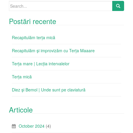
Search
for:
Postări recente
Recapitulăm terța mică
Recapitulăm şi improvizăm cu Terța Maaare
Terța mare | Lecția intervalelor
Terța mică
Diez şi Bemol | Unde sunt pe claviatură
Articole
October 2024
(4)