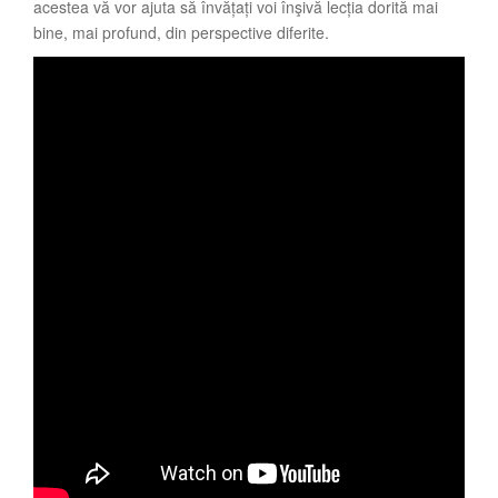
acestea vă vor ajuta să învățați voi înşivă lecția dorită mai
bine, mai profund, din perspective diferite.