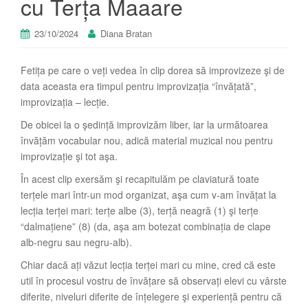
cu Terța Maaare
23/10/2024
Diana Bratan
Fetița pe care o veți vedea în clip dorea să improvizeze şi de
data aceasta era timpul pentru improvizația “învățată”,
improvizația – lecție.
De obicei la o şedință improvizăm liber, iar la următoarea
învățăm vocabular nou, adică material muzical nou pentru
improvizație şi tot aşa.
În acest clip exersăm şi recapitulăm pe claviatură toate
terțele mari într-un mod organizat, aşa cum v-am învățat la
lecția terței mari: terțe albe (3), terță neagră (1) şi terțe
“dalmațiene” (8) (da, aşa am botezat combinația de clape
alb-negru sau negru-alb).
Chiar dacă ați văzut lecția terței mari cu mine, cred că este
util în procesul vostru de învățare să observați elevi cu vârste
diferite, niveluri diferite de înțelegere şi experiență pentru că