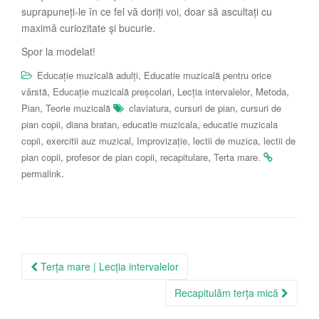
suprapuneți-le în ce fel vă doriți voi, doar să ascultați cu
maximă curiozitate şi bucurie.
Spor la modelat!
,
Educație muzicală adulți
Educatie muzicală pentru orice
,
,
,
,
vârstă
Educație muzicală preșcolari
Lecția intervalelor
Metoda
,
,
,
Pian
Teorie muzicală
claviatura
cursuri de pian
cursuri de
,
,
,
pian copii
diana bratan
educatie muzicala
educatie muzicala
,
,
,
,
copii
exercitii auz muzical
Improvizație
lectii de muzica
lectii de
,
,
,
.
pian copii
profesor de pian copii
recapitulare
Terta mare
.
permalink
Post
Terța mare | Lecția intervalelor
navigation
Recapitulăm terța mică