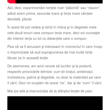
Aici, deci, experimentăm terțele mari “plăcintă” sau “claxon”,
adică avem prima, secunda mare şi terța mare cântate
deodată, placat.
În acest fel pot vedea şi simți în mâna şi în degetele mele
cele două tonuri care compun terța mare, deci voi cunoaşte
din interior terța cu tot cu distanțele care o compun.
Plus că va fi amuzant şi interesant în momentul în care încep
o improvizație să aud suprapunerea de mai multe terțe
făcute ca în această lecție.
De asemenea, am avut nevoie să lucrăm şi la postură,
respectiv provocările tehnice: cum țin brațul, antebrațul,
încheietura, palma şi degetele, nu doar la materialul pe care
îl cânt. Deci ne ocupăm de acest “ce”, dar şi de “cum” îl cânt.
Mai jos iată şi improvizația de la sfârșitul lecției de pian: