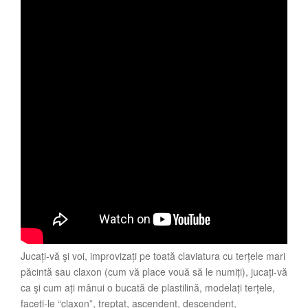
Jucați-vă şi voi, improvizați pe toată claviatura cu terțele mari
păcintă sau claxon (cum vă place vouă să le numiți), jucați-vă
ca şi cum ați mânui o bucată de plastilină, modelați terțele,
faceți-le “claxon”, treptat, ascendent, descendent,