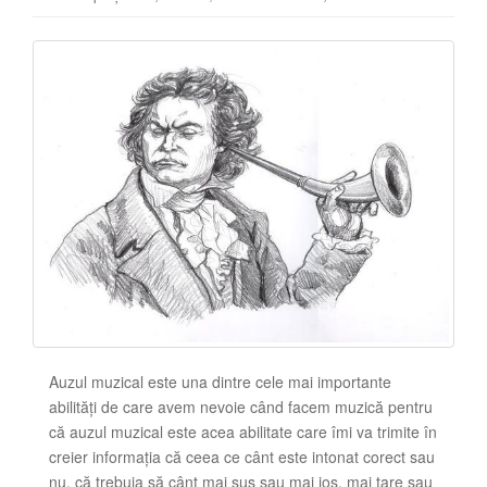
Auzul muzical este una dintre cele mai importante
abilități de care avem nevoie când facem muzică pentru
că auzul muzical este acea abilitate care îmi va trimite în
creier informația că ceea ce cânt este intonat corect sau
nu, că trebuia să cânt mai sus sau mai jos, mai tare sau