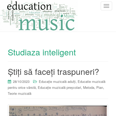
T
o
g
g
l
e
n
Studiaza inteligent
a
v
i
g
Știți să faceți traspuneri?
a
t
,
28/10/2023
Educație muzicală adulți
Educatie muzicală
i
,
,
,
,
pentru orice vârstă
Educație muzicală preșcolari
Metoda
Pian
o
Teorie muzicală
n