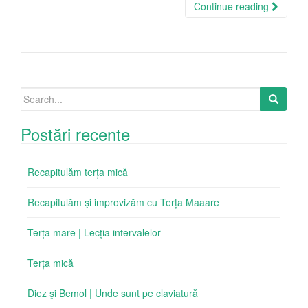
Continue reading
Search
for:
Postări recente
Recapitulăm terța mică
Recapitulăm şi improvizăm cu Terța Maaare
Terța mare | Lecția intervalelor
Terța mică
Diez şi Bemol | Unde sunt pe claviatură