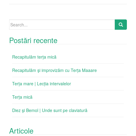
Search
for:
Postări recente
Recapitulăm terța mică
Recapitulăm şi improvizăm cu Terța Maaare
Terța mare | Lecția intervalelor
Terța mică
Diez şi Bemol | Unde sunt pe claviatură
Articole