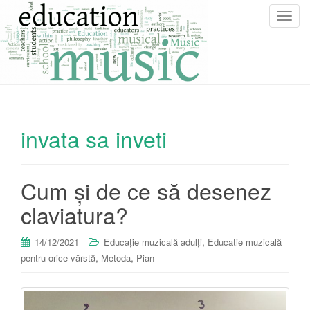
T
o
g
g
l
e
n
invata sa inveti
a
v
i
g
Cum și de ce să desenez
a
claviatura?
t
i
o
,
14/12/2021
Educație muzicală adulți
Educatie muzicală
n
,
,
pentru orice vârstă
Metoda
Pian