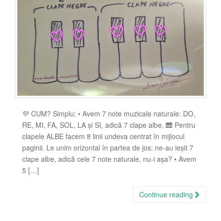
💜 CUM? Simplu: • Avem 7 note muzicale naturale: DO,
RE, MI, FA, SOL, LA și SI, adică 7 clape albe. 🎹 Pentru
clapele ALBE facem 8 linii undeva centrat în mijlocul
paginii. Le unim orizontal în partea de jos: ne-au ieșit 7
clape albe, adică cele 7 note naturale, nu-i așa? • Avem
5 […]
Continue reading