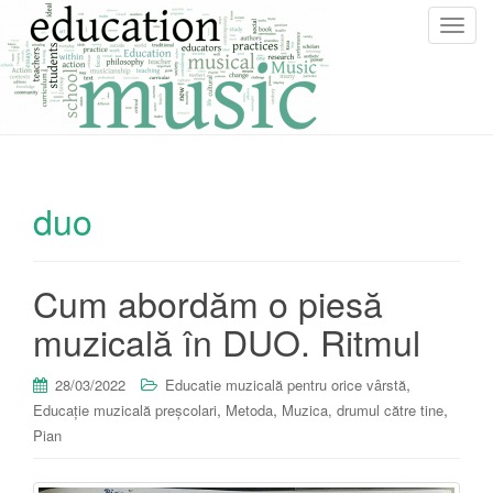
T
o
g
g
l
e
n
duo
a
v
i
g
Cum abordăm o piesă
a
muzicală în DUO. Ritmul
t
i
o
,
28/03/2022
Educatie muzicală pentru orice vârstă
n
,
,
,
Educație muzicală preșcolari
Metoda
Muzica, drumul către tine
Pian