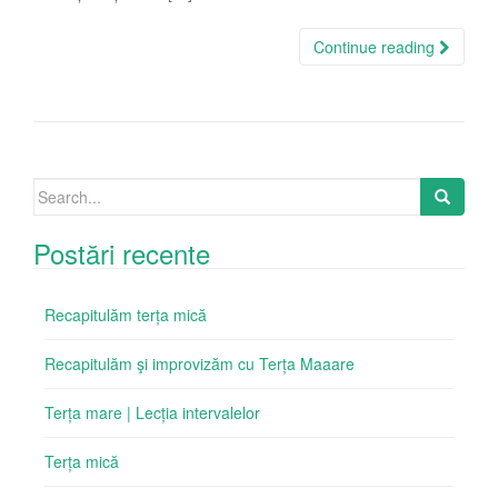
Continue reading
Search
for:
Postări recente
Recapitulăm terța mică
Recapitulăm şi improvizăm cu Terța Maaare
Terța mare | Lecția intervalelor
Terța mică