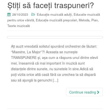
Știți să faceți traspuneri?
,
28/10/2023
Educație muzicală adulți
Educatie muzicală
,
,
,
,
pentru orice vârstă
Educație muzicală preșcolari
Metoda
Pian
Teorie muzicală
Ați auzit vreodată solistul spunând orchestrei de lăutari:
“Maestre, La Major”?! Aceasta se numește
TRANSPUNERE și, așa cum a răspuns unul dintre elevii
mei, înseamnă că mai important în muzică sunt
distanțele dintre sunete, nu sunetele în sine.Adică să
poți vizita orice altă casă fără ca urechea ta să dispară
sau să ajungă la genunchi […]
Continue reading