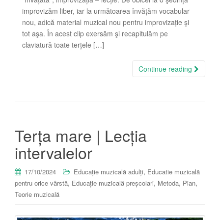
improvizăm liber, iar la următoarea învățăm vocabular
nou, adică material muzical nou pentru improvizație şi
tot aşa. În acest clip exersăm şi recapitulăm pe
claviatură toate terțele […]
Continue reading
Terța mare | Lecția
intervalelor
,
17/10/2024
Educație muzicală adulți
Educatie muzicală
,
,
,
,
pentru orice vârstă
Educație muzicală preșcolari
Metoda
Pian
Teorie muzicală