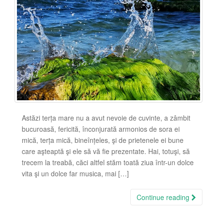
Astăzi terța mare nu a avut nevoie de cuvinte, a zâmbit
bucuroasă, fericită, înconjurată armonios de sora ei
mică, terța mică, bineînțeles, şi de prietenele ei bune
care aşteaptă şi ele să vă fie prezentate. Hai, totuşi, să
trecem la treabă, căci altfel stăm toată ziua într-un dolce
vita şi un dolce far musica, mai […]
Continue reading