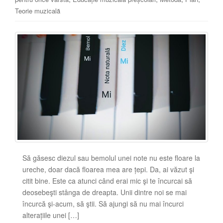
Teorie muzicală
Să găsesc diezul sau bemolul unei note nu este floare la
ureche, doar dacă floarea mea are țepi. Da, ai văzut şi
citit bine. Este ca atunci când erai mic şi te încurcai să
deosebeşti stânga de dreapta. Unii dintre noi se mai
încurcă şi-acum, să ştii. Să ajungi să nu mai încurci
alterațiile unei […]