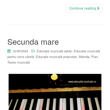
Continue reading
Secunda mare
,
12/09/2024
Educație muzicală adulți
Educatie muzicală
,
,
,
,
pentru orice vârstă
Educație muzicală preșcolari
Metoda
Pian
Teorie muzicală