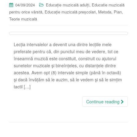
,
04/09/2024
Educație muzicală adulți
Educatie muzicală
,
,
,
,
pentru orice vârstă
Educație muzicală preșcolari
Metoda
Pian
Teorie muzicală
Lecția intervalelor a devenit una dintre lecțiile mele
preferate pentru că, din punctul meu de vedere, tot ce
înseamnă muzică este constituit, construit cu ajutorul
sunetelor muzicale şi bineînțeles, cu distanțele dintre
acestea. Avem opt (8) intervale simple (până în octavă)
şi dacă învățăm să le auzim, să le vedem şi să le simțim
tactil […]
Continue reading