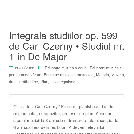
Integrala studiilor op. 599
de Carl Czerny • Studiul nr.
1 în Do Major
,
26/03/2022
Educație muzicală adulți
Educatie muzicală
,
,
,
pentru orice vârstă
Educație muzicală preșcolari
Metoda
Muzica,
,
,
drumul către tine
Pian
Uncategorised
Cine a fost Carl Czerny? Pe scurt: pianist austriac de
origine cehă, compozitor, profesor de pian. A început
studiul muzicii la 3 ani sub îndrumarea tatălui său, iar la
6 ani susținea deja recitaluri. A devenit elevul lui
Beethoven de la vârsta de 10 ani (de altfel a fost printre