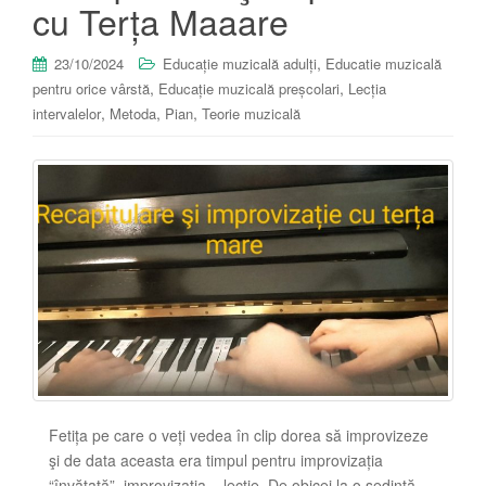
cu Terța Maaare
,
23/10/2024
Educație muzicală adulți
Educatie muzicală
,
,
pentru orice vârstă
Educație muzicală preșcolari
Lecția
,
,
,
intervalelor
Metoda
Pian
Teorie muzicală
Fetița pe care o veți vedea în clip dorea să improvizeze
şi de data aceasta era timpul pentru improvizația
“învățată”, improvizația – lecție. De obicei la o şedință