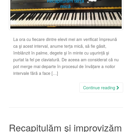
La ora cu fiecare dintre elevii mei am verificat împreună
ca şi acest interval, anume terța mică, să fie găsit,
îmblânzit în palme, degete şi în minte cu uşurință şi
purtat la fel pe claviatură. De aceea am considerat că nu
pot merge mai departe în procesul de învățare a noilor
intervale fără a face […]
Continue reading
Recapitulăm şi improvizăm