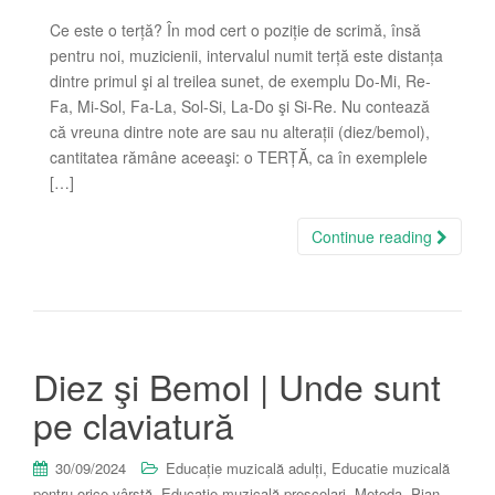
Ce este o terță? În mod cert o poziție de scrimă, însă
pentru noi, muzicienii, intervalul numit terță este distanța
dintre primul şi al treilea sunet, de exemplu Do-Mi, Re-
Fa, Mi-Sol, Fa-La, Sol-Si, La-Do şi Si-Re. Nu contează
că vreuna dintre note are sau nu alterații (diez/bemol),
cantitatea rămâne aceeaşi: o TERȚĂ, ca în exemplele
[…]
Continue reading
Diez şi Bemol | Unde sunt
pe claviatură
,
30/09/2024
Educație muzicală adulți
Educatie muzicală
,
,
,
,
pentru orice vârstă
Educație muzicală preșcolari
Metoda
Pian