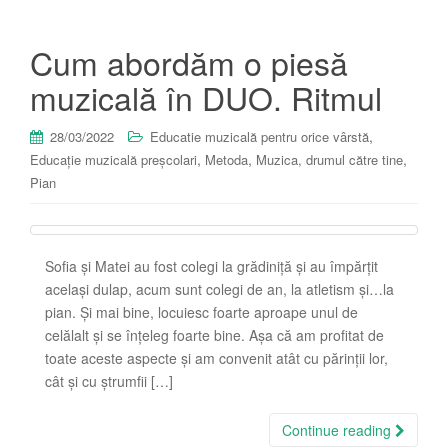
Cum abordăm o piesă
muzicală în DUO. Ritmul
,
28/03/2022
Educatie muzicală pentru orice vârstă
,
,
,
Educație muzicală preșcolari
Metoda
Muzica, drumul către tine
Pian
Sofia și Matei au fost colegi la grădiniță și au împărțit
același dulap, acum sunt colegi de an, la atletism și…la
pian. Și mai bine, locuiesc foarte aproape unul de
celălalt și se înțeleg foarte bine. Așa că am profitat de
toate aceste aspecte și am convenit atât cu părinții lor,
cât și cu ștrumfii […]
Continue reading